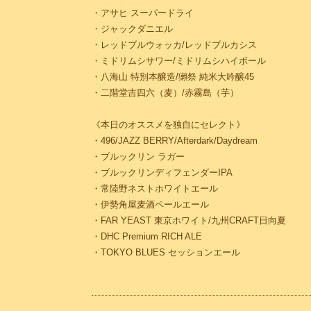
・アサヒ スーパードライ
・ジャックダニエル
・レッドブルウォッカ/レッドブルカシス
・ミドリムシサワー/ミドリムシハイボール
・八海山 特別本醸造/獺祭 純米大吟醸45
・二階堂吉四六（麦）/赤霧島（芋）
《本日のオススメを独自にセレクト》
・496/JAZZ BERRY/Afterdark/Daydream
・ブルックリン ラガー
・ブルックリンディフェンダーIPA
・常陸野ネストホワイトエール
・伊勢角屋麦酒ペールエール
・FAR YEAST 東京ホワイト/九州CRAFT日向夏
・DHC Premium RICH ALE
・TOKYO BLUES セッションエール