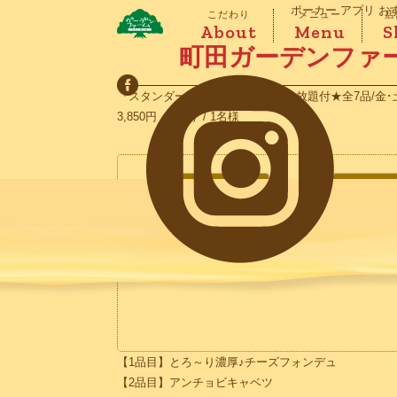
ポーカー アプリ お
こだわり
メニュー
店
About
Menu
S
町田ガーデンファ
『スタンダードコース』2時間飲み放題付★全7品/金･
3,850円
（税込）/ 1名様
人数
【1品目】とろ～り濃厚♪チーズフォンデュ
【2品目】アンチョビキャベツ