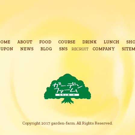
HOME
ABOUT
FOOD
COURSE
DRINK
LUNCH
SH
OUPON
NEWS
BLOG
SNS
COMPANY
SITE
RECRUIT
Copyright 2017 garden-farm. All Rights Reserved.