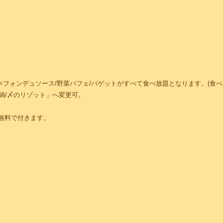
ト
⇒フォンデュソース/野菜パフェ/バゲットがすべて食べ放題となります。(食べ放
鍋/〆のリゾット」へ変更可。
無料で付きます。