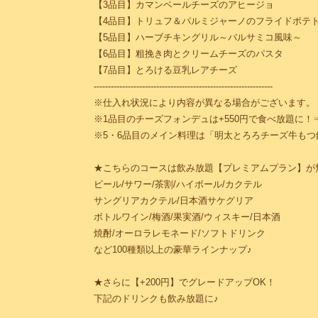
【3品目】カマンベールチーズのアヒージョ
【4品目】トリュフ＆パルミジャーノのフライドポテ
【5品目】ハーブチキングリル～バルサミコ風味～
【6品目】粗挽き肉とクリームチーズのパスタ
【7品目】とろける豆乳レアチーズ
---------------------------------------------------------------
※仕入れ状況により内容が異なる場合がございます。
※1品目のチーズフォンデュは+550円で食べ放題に！
※5・6品目のメイン料理は「明太とろろチーズ牛もつ
★こちらのコースは飲み放題【プレミアムプラン】が
ビール/サワー/茶割/ハイボール/カクテル
サングリアカクテル/日本酒サケグリア
ボトルワイン/梅酒/果実酒/ウィスキー/日本酒
焼酎/オーロラレモネード/ソフトドリンク
など100種類以上の豪華ラインナップ♪
★さらに【+200円】でグレードアップOK！
下記のドリンクも飲み放題に♪