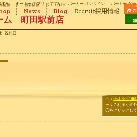
すすめ
ポーカー アプリ おすすめ
ポーカー オンライン
ポーカー ゲー
舗情報
新着情報
ブログ
hop
News
Blog
Recruit
採用情報
ーム 町田駅前店
土･祝前日
○
：予約可
△
：
050-7582-96
ー
：ご利用期間
◯をクリックし