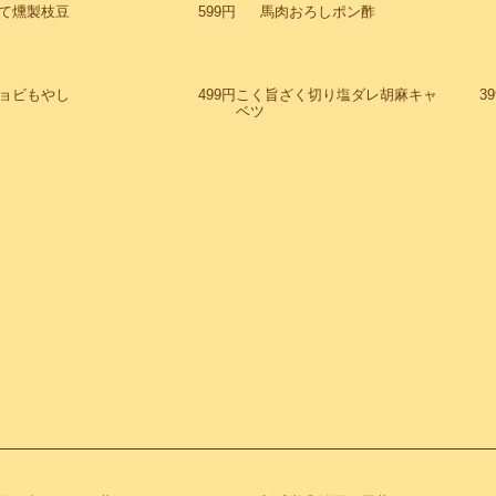
て燻製枝豆
599円
馬肉おろしポン酢
ョビもやし
499円
こく旨ざく切り塩ダレ胡麻キャ
3
ベツ