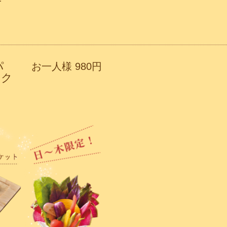
デ
パ
お一人様 980円
ック