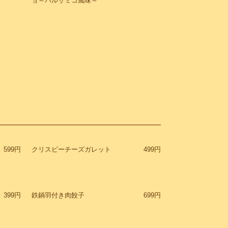
ョ～バルサミコ風味～
599円
クリスピーチーズガレット
499円
399円
鉄鍋羽付き肉餃子
699円