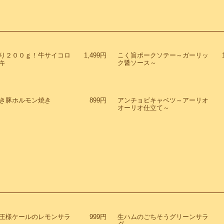
り２００ｇ！牛サイコロ
1,499円
こく旨ポークソテー～ガーリッ
キ
ク醤ソース～
き豚ホルモン焼き
899円
アンチョビキャベツ～アーリオ
オーリオ仕立て～
王様ケールのレモンサラ
999円
生ハムのごちそうグリーンサラ