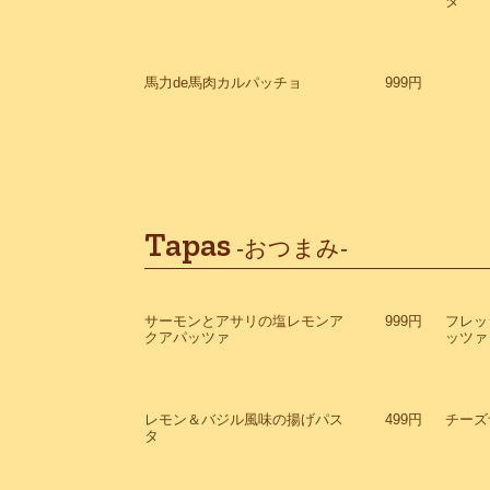
ダ
馬力de馬肉カルパッチョ
999円
Tapas
-おつまみ-
サーモンとアサリの塩レモンア
999円
フレッ
クアパッツァ
ッツァ
レモン＆バジル風味の揚げパス
499円
チーズ
タ