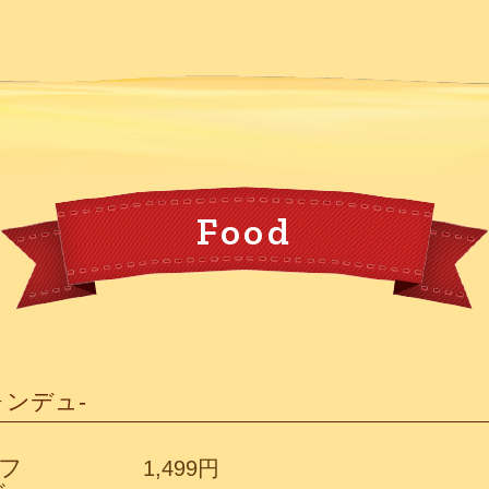
Food
ォンデュ-
フ
1,499円