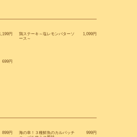
1,199円
鶏ステーキ～塩レモンバターソ
1,099円
ース～
699円
899円
海の幸！３種鮮魚のカルパッチ
999円