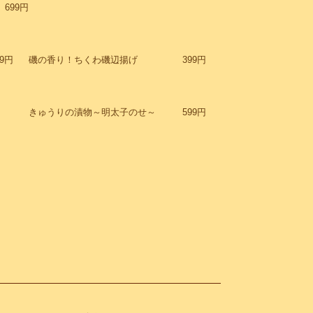
699円
99円
磯の香り！ちくわ磯辺揚げ
399円
きゅうりの漬物～明太子のせ～
599円