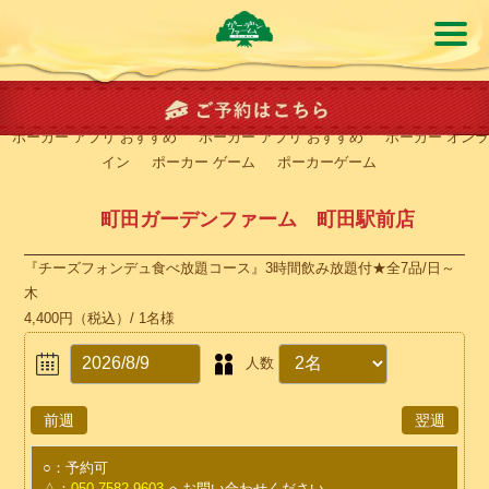
ポーカー アプリ おすすめ
ポーカー アプリ おすすめ
ポーカー オンラ
イン
ポーカー ゲーム
ポーカーゲーム
町田ガーデンファーム 町田駅前店
『チーズフォンデュ食べ放題コース』3時間飲み放題付★全7品/日～
木
4,400円
（税込）/ 1名様
人数
○
：予約可
△
：
050-7582-9603
へお問い合わせください