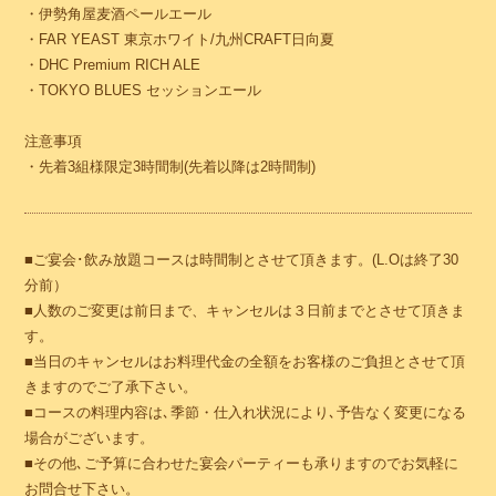
・伊勢角屋麦酒ペールエール
・FAR YEAST 東京ホワイト/九州CRAFT日向夏
・DHC Premium RICH ALE
・TOKYO BLUES セッションエール
注意事項
・先着3組様限定3時間制(先着以降は2時間制)
■ご宴会･飲み放題コースは時間制とさせて頂きます。(L.Oは終了30
分前）
■人数のご変更は前日まで、キャンセルは３日前までとさせて頂きま
す。
■当日のキャンセルはお料理代金の全額をお客様のご負担とさせて頂
きますのでご了承下さい。
■コースの料理内容は､季節・仕入れ状況により､予告なく変更になる
場合がございます。
■その他､ご予算に合わせた宴会パーティーも承りますのでお気軽に
お問合せ下さい。