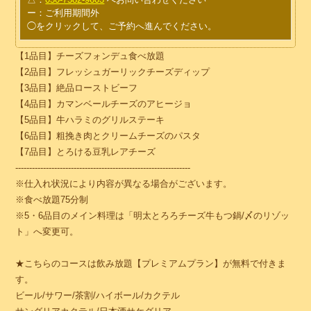
ー
：ご利用期間外
◯をクリックして、ご予約へ進んでください。
【1品目】チーズフォンデュ食べ放題
【2品目】フレッシュガーリックチーズディップ
【3品目】絶品ローストビーフ
【4品目】カマンベールチーズのアヒージョ
【5品目】牛ハラミのグリルステーキ
【6品目】粗挽き肉とクリームチーズのパスタ
【7品目】とろける豆乳レアチーズ
---------------------------------------------------------------
※仕入れ状況により内容が異なる場合がございます。
※食べ放題75分制
※5・6品目のメイン料理は「明太とろろチーズ牛もつ鍋/〆のリゾッ
ト」へ変更可。
★こちらのコースは飲み放題【プレミアムプラン】が無料で付きま
す。
ビール/サワー/茶割/ハイボール/カクテル