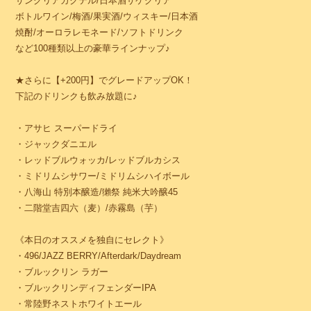
サングリアカクテル/日本酒サケグリア
ボトルワイン/梅酒/果実酒/ウィスキー/日本酒
焼酎/オーロラレモネード/ソフトドリンク
など100種類以上の豪華ラインナップ♪
★さらに【+200円】でグレードアップOK！
下記のドリンクも飲み放題に♪
・アサヒ スーパードライ
・ジャックダニエル
・レッドブルウォッカ/レッドブルカシス
・ミドリムシサワー/ミドリムシハイボール
・八海山 特別本醸造/獺祭 純米大吟醸45
・二階堂吉四六（麦）/赤霧島（芋）
《本日のオススメを独自にセレクト》
・496/JAZZ BERRY/Afterdark/Daydream
・ブルックリン ラガー
・ブルックリンディフェンダーIPA
・常陸野ネストホワイトエール